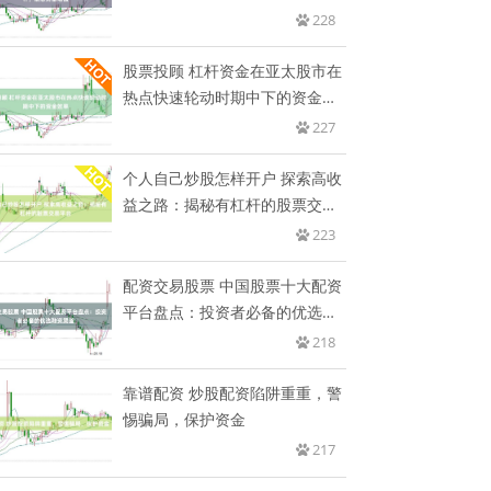
值
228
股票投顾 杠杆资金在亚太股市在
热点快速轮动时期中下的资金效
率
227
个人自己炒股怎样开户 探索高收
益之路：揭秘有杠杆的股票交易
平
223
配资交易股票 中国股票十大配资
平台盘点：投资者必备的优选融
资
218
靠谱配资 炒股配资陷阱重重，警
惕骗局，保护资金
217