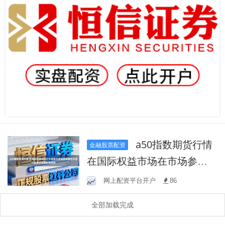
a50指数期货行情
金融股票配资
在国际权益市场在市场参与
者策略明显分化且机会集中
网上配资平台开户
86
在局部板块的
全部加载完成