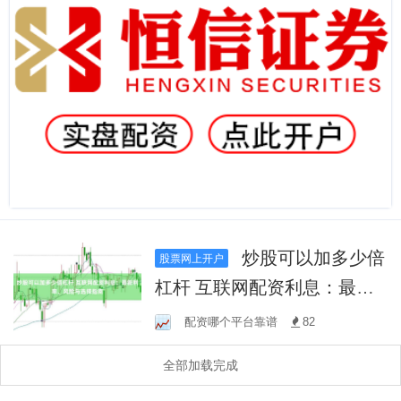
炒股可以加多少倍
股票网上开户
杠杆 互联网配资利息：最新
利率、风险与选择指南
配资哪个平台靠谱
82
全部加载完成