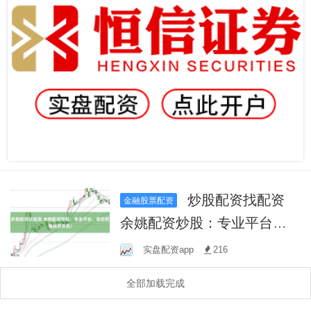
炒股配资找配资
金融股票配资
余姚配资炒股：专业平台，
助您把握投资良机！
实盘配资app
216
全部加载完成