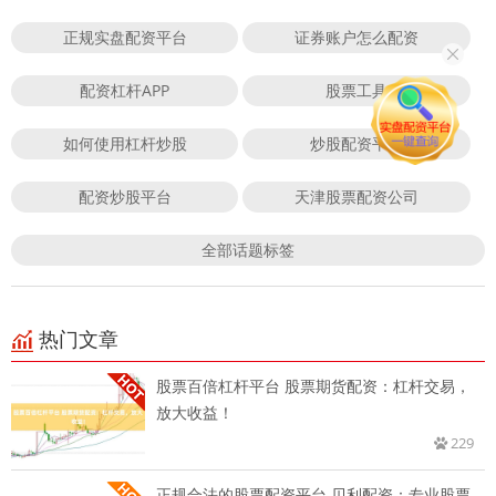
正规实盘配资平台
证券账户怎么配资
配资杠杆APP
股票工具
如何使用杠杆炒股
炒股配资平台
配资炒股平台
天津股票配资公司
全部话题标签
热门文章
股票百倍杠杆平台 股票期货配资：杠杆交易，
放大收益！
229
正规合法的股票配资平台 贝利配资：专业股票