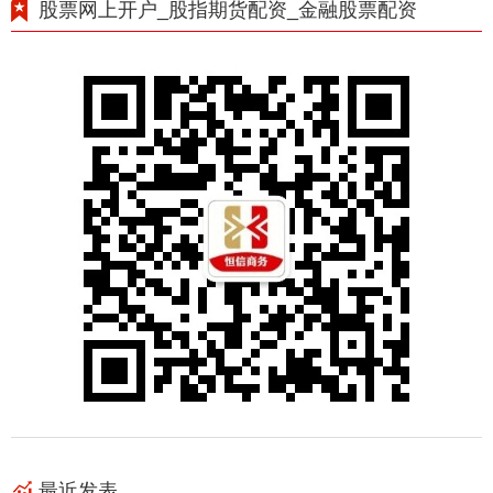
股票网上开户_股指期货配资_金融股票配资
最近发表