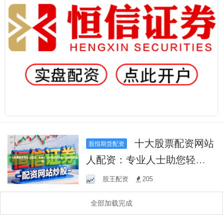
十大股票配资网站
股指期货配资
人配资：专业人士助您轻松
投资，实现财富增值！
股王配资
205
全部加载完成