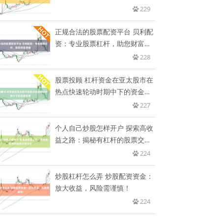
229
正规合法的股票配资平台 贝利配
资：专业股票杠杆，助您财富增
值
228
股票投顾 杠杆资金在亚太股市在
热点快速轮动时期中下的资金效
率
227
个人自己炒股怎样开户 探索高收
益之路：揭秘有杠杆的股票交易
平
224
炒股杠杆怎么弄 炒股配资资金：
放大收益，风险需谨慎！
224