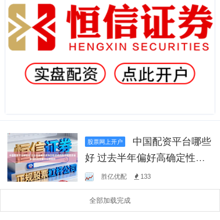
中国配资平台哪些
股票网上开户
好 过去半年偏好高确定性逻
辑的防守型投资者使用同花
胜亿优配
133
顺靠什么赚钱的
全部加载完成